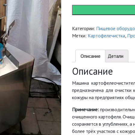
Vektor
XH-
8
quantity
Категории:
Пищевое оборудо
Метки:
Картофелечистка
,
Про
Описание
Детали
Описание
Машина картофелеочиститель
предназначена для очистки к
кожуры на предприятиях обще
Примечание:
производительно
очищенного картофеля. Очище
сохраняется в углублениях, а
более трёх участков с кожуро