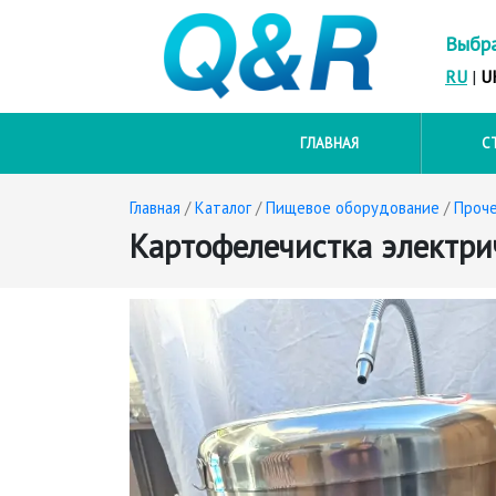
Выбра
RU
|
U
ГЛАВНАЯ
С
Главная
/
Каталог
/
Пищевое оборудование
/
Проч
Картофелечистка электри