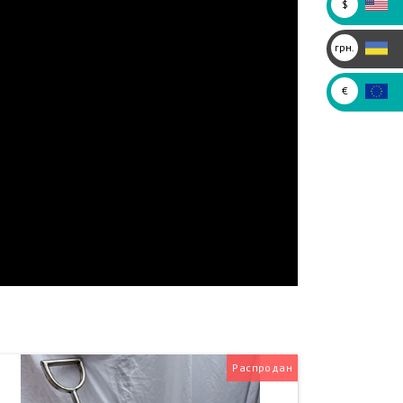
$
грн.
€
Распродан