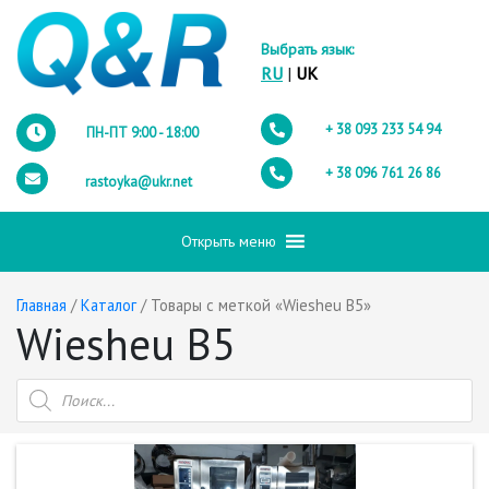
Выбрать язык:
RU
|
UK
+ 38 093
233 54 94
ПН-ПТ 9:00 - 18:00
+ 38 096
761 26 86
rastoyka@ukr.net
Открыть меню
Главная
/
Каталог
/ Товары с меткой «Wiesheu B5»
Wiesheu B5
Поиск
товаров