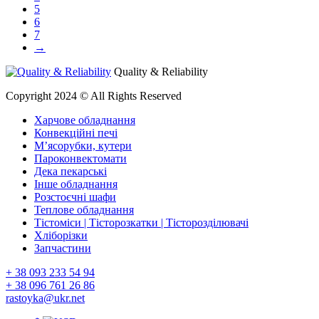
5
6
7
→
Quality & Reliability
Copyright 2024 © All Rights Reserved
Харчове обладнання
Конвекційні печі
М’ясорубки, кутери
Пароконвектомати
Дека пекарські
Інше обладнання
Розстоєчні шафи
Теплове обладнання
Тістоміси | Тісторозкатки | Тісторозділювачі
Хліборізки
Запчастини
+ 38 093
233 54 94
+ 38 096
761 26 86
rastoyka@ukr.net