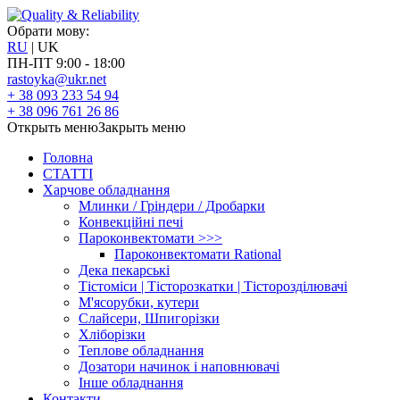
Обрати мову:
RU
|
UK
ПН-ПТ 9:00 - 18:00
rastoyka@ukr.net
+ 38 093
233 54 94
+ 38 096
761 26 86
Открыть меню
Закрыть меню
Головна
СТАТТІ
Харчове обладнання
Млинки / Гріндери / Дробарки
Конвекційні печі
Пароконвектомати >>>
Пароконвектомати Rational
Дека пекарські
Тістоміси | Тісторозкатки | Тісторозділювачі
М'ясорубки, кутери
Слайсери, Шпигорізки
Хліборізки
Теплове обладнання
Дозатори начинок і наповнювачі
Інше обладнання
Контакти