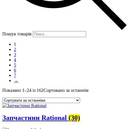
Пошук товарів
1
2
3
4
5
6
7
→
Показано 1–24 із 162
Сортовано за останнім
Запчастини Rational
(30)