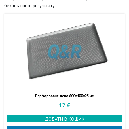
бездоганного результату.
Перфороване деко 600×400×25 мм
12
€
ДОДАТИ В КОШИК