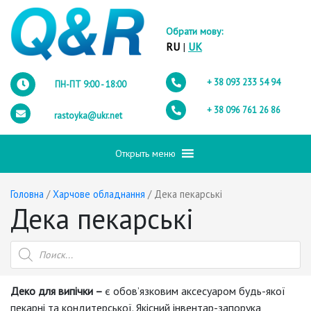
Обрати мову:
RU
|
UK
+ 38 093
233 54 94
ПН-ПТ 9:00 - 18:00
+ 38 096
761 26 86
rastoyka@ukr.net
Открыть меню
Головна
/
Харчове обладнання
/ Дека пекарські
Дека пекарські
Пошук
товарів
Деко для випічки –
є обов’язковим аксесуаром будь-якої
пекарні та кондитерської. Якісний інвентар-запорука