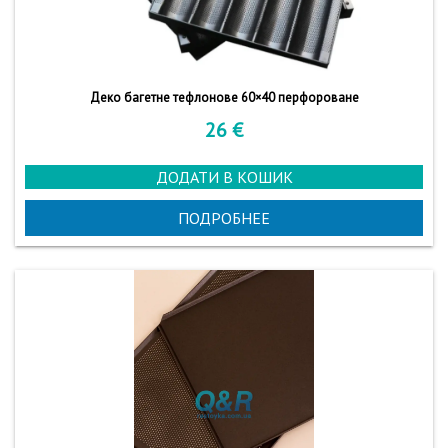
Деко багетне тефлонове 60×40 перфороване
26
€
ДОДАТИ В КОШИК
ПОДРОБНЕЕ