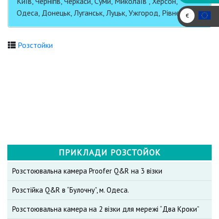
Київ, Чернігів, Черкаси, Суми, Миколаїв , Херсон,
Одеса, Донецьк, Луганськ, Луцьк, Ужгород, Рівне
€
Розстойки
ПРИКЛАДИ РОЗСТОЙОК
Розстоювальна камера Proofer Q&R на 3 візки
Розстійка Q&R в “Булочну”, м. Одеса.
Розстоювальна камера на 2 візки для мережі “Два Кроки”