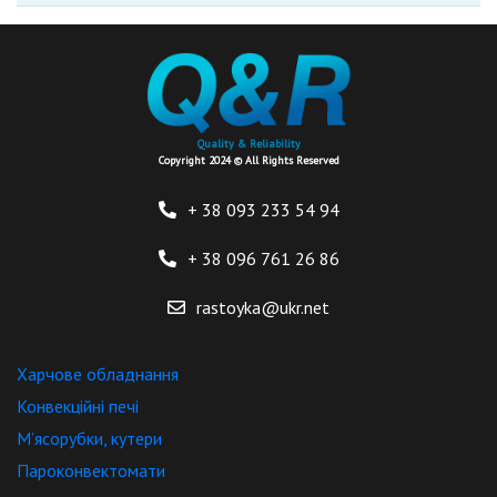
Quality & Reliability
Copyright 2024 © All Rights Reserved
+ 38 093
233 54 94
+ 38 096
761 26 86
rastoyka@ukr.net
Харчове обладнання
Конвекційні печі
М’ясорубки, кутери
Пароконвектомати