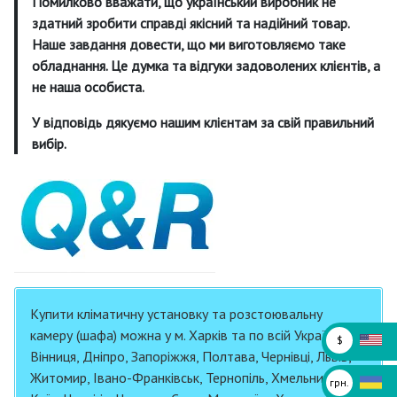
Помилково вважати, що український виробник не
здатний зробити справді якісний та надійний товар.
Наше завдання довести, що ми виготовляємо таке
обладнання. Це думка та відгуки задоволених клієнтів, а
не наша особиста.
У відповідь дякуємо нашим клієнтам за свій правильний
вибір.
Купити кліматичну установку та розстоювальну
камеру (шафа) можна у м. Харків та по всій Україні :
$
Вінниця, Дніпро, Запоріжжя, Полтава, Чернівці, Львів,
Житомир, Івано-Франківськ, Тернопіль, Хмельницький,
грн.