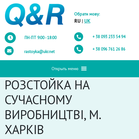
Обрати мову:
RU
|
UK
+ 38 093
233 54 94
ПН-ПТ 9:00 - 18:00
+ 38 096
761 26 86
rastoyka@ukr.net
Открыть меню
РОЗСТОЙКА НА
СУЧАСНОМУ
ВИРОБНИЦТВІ, М.
ХАРКІВ